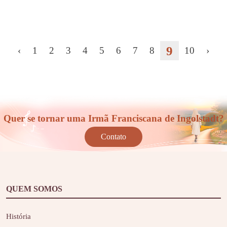
9
‹
1
2
3
4
5
6
7
8
10
›
Quer se tornar uma Irmã Franciscana de Ingolstadt?
Contato
QUEM SOMOS
História