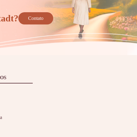
tadt?
Contato
OS
ia