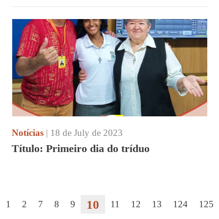
Notícias
| 18 de July de 2023
Título: Primeiro dia do tríduo
10
1
2
7
8
9
11
12
13
124
125