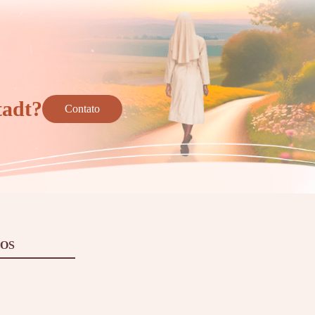
tadt?
Contato
OS