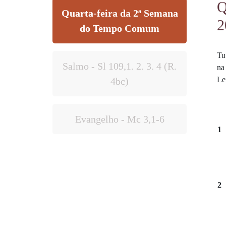
Q
Quarta-feira da 2ª Semana
2
do Tempo Comum
Tu
Salmo - Sl 109,1. 2. 3. 4 (R.
na
Le
4bc)
Evangelho - Mc 3,1-6
1
2