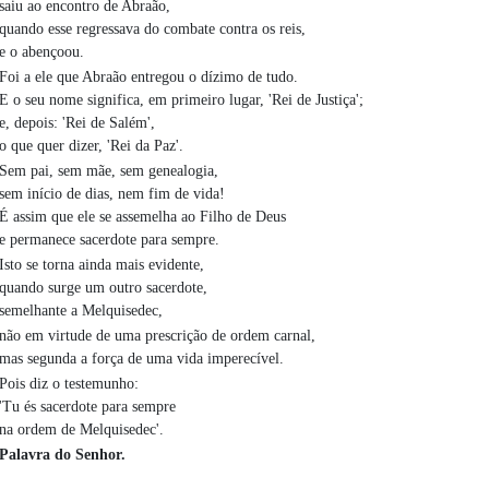
saiu ao encontro de Abraão,
quando esse regressava do combate contra os reis,
e o abençoou.
Foi a ele que Abraão entregou o dízimo de tudo.
E o seu nome significa, em primeiro lugar, 'Rei de Justiça';
e, depois: 'Rei de Salém',
o que quer dizer, 'Rei da Paz'.
Sem pai, sem mãe, sem genealogia,
sem início de dias, nem fim de vida!
É assim que ele se assemelha ao Filho de Deus
e permanece sacerdote para sempre.
Isto se torna ainda mais evidente,
quando surge um outro sacerdote,
semelhante a Melquisedec,
não em virtude de uma prescrição de ordem carnal,
mas segunda a força de uma vida imperecível.
Pois diz o testemunho:
'Tu és sacerdote para sempre
na ordem de Melquisedec'.
Palavra do Senhor.