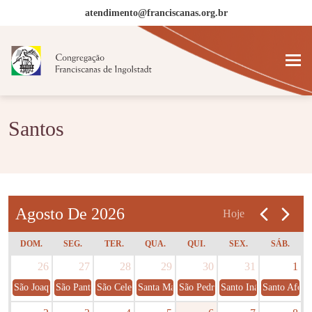
atendimento@franciscanas.org.br
Santos
Agosto De 2026
Hoje
DOM.
SEG.
TER.
QUA.
QUI.
SEX.
SÁB.
26
27
28
29
30
31
1
São Joaquim e Sant'Ana
São Pantaleão
São Celestino
Santa Marta
São Pedro Crisólogo
Santo Inácio de Loyol
Santo Afons